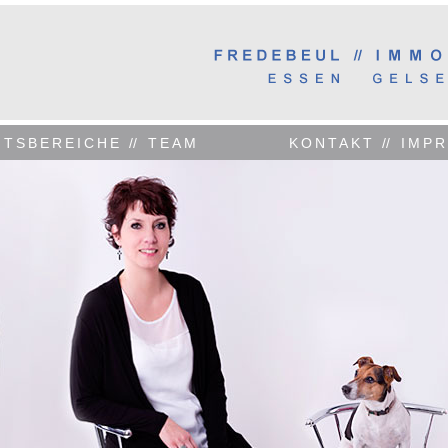
ITSBEREICHE
//
TEAM
KONTAKT
//
IMP